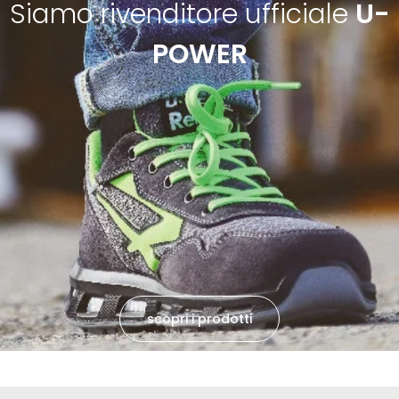
Siamo rivenditore ufficiale
U-
POWER
scopri i prodotti