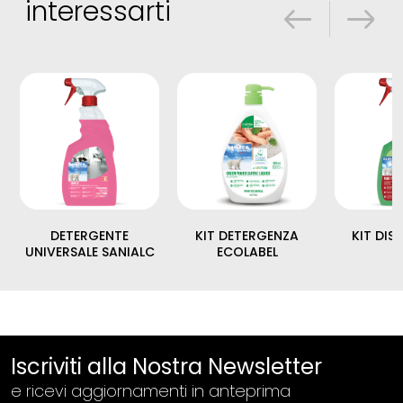
interessarti
DETERGENTE
KIT DETERGENZA
KIT DIS
UNIVERSALE SANIALC
ECOLABEL
Iscriviti alla Nostra Newsletter
e ricevi aggiornamenti in anteprima