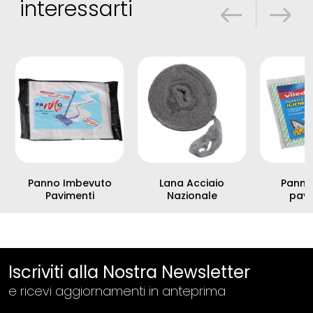
interessarti
Panno Imbevuto
Lana Acciaio
Panno
Pavimenti
Nazionale
pavi
Iscriviti alla Nostra Newsletter
e ricevi aggiornamenti in anteprima